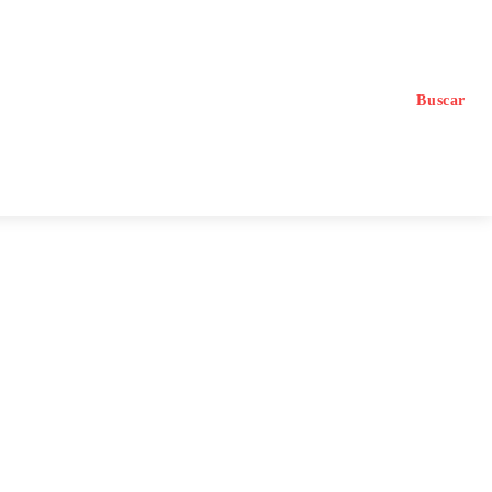
Buscar
Planea tu Viaje con IA