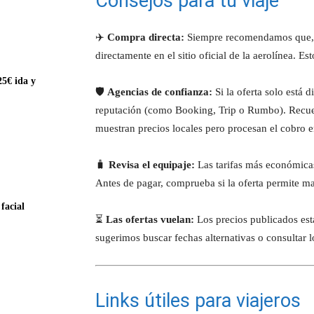
Consejos para tu viaje
✈️
Compra directa:
Siempre recomendamos que, tr
directamente en el sitio oficial de la aerolínea. Est
5€ ida y
🛡️
Agencias de confianza:
Si la oferta solo está 
reputación (como Booking, Trip o Rumbo). Recuer
muestran precios locales pero procesan el cobro e
🧳
Revisa el equipaje:
Las tarifas más económicas 
Antes de pagar, comprueba si la oferta permite ma
facial
⏳
Las ofertas vuelan:
Los precios publicados está
sugerimos buscar fechas alternativas o consultar l
Links útiles para viajeros