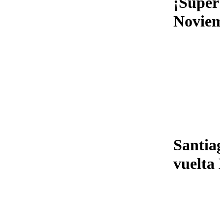
¡Súper
Noviem
Santia
vuelta