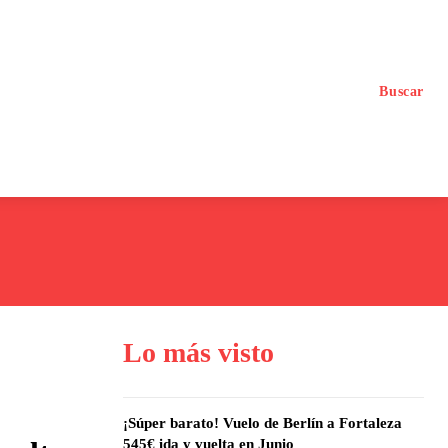
Buscar
Planea tu Viaje con IA
Lo más visto
¡Súper barato! Vuelo de Berlín a Fortaleza
545€ ida y vuelta en Junio