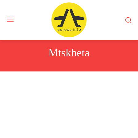
Mtskheta