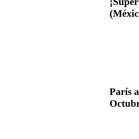
¡Súper
(Méxic
París 
Octub