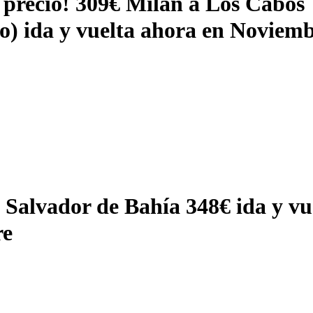
 precio! 309€ Milán a Los Cabos
o) ida y vuelta ahora en Noviem
a Salvador de Bahía 348€ ida y vu
re