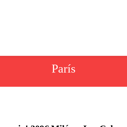
tos
desde América
desde Europa
Noticias
París