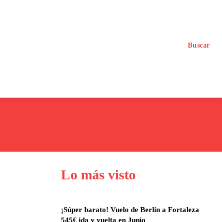
Buscar
Planea tu Viaje con IA
Lo más visto
¡Súper barato! Vuelo de Berlín a Fortaleza
545€ ida y vuelta en Junio