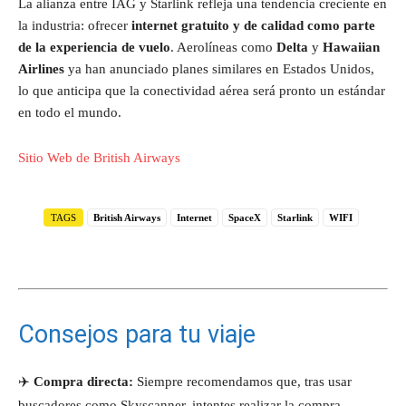
La alianza entre IAG y Starlink refleja una tendencia creciente en
la industria: ofrecer
internet gratuito y de calidad como parte
de la experiencia de vuelo
. Aerolíneas como
Delta
y
Hawaiian
Airlines
ya han anunciado planes similares en Estados Unidos,
lo que anticipa que la conectividad aérea será pronto un estándar
en todo el mundo.
Sitio Web de British Airways
TAGS
British Airways
Internet
SpaceX
Starlink
WIFI
Consejos para tu viaje
✈️
Compra directa:
Siempre recomendamos que, tras usar
buscadores como Skyscanner, intentes realizar la compra