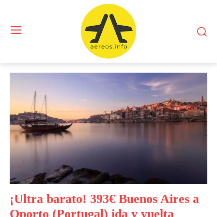
¡Ultra barato! 393€ Buenos Aires a
Oporto (Portugal) ida y vuelta